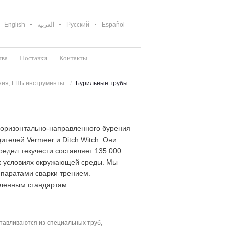
English
العربية
Русский
Español
тва
Поставки
Контакты
ния, ГНБ инструменты
Бурильные трубы
горизонтально-направленного бурения
телей Vermeer и Ditch Witch. Они
едел текучести составляет 135 000
ых условиях окружающей среды. Мы
паратами сварки трением.
ленным стандартам.
тавливаются из специальных труб,