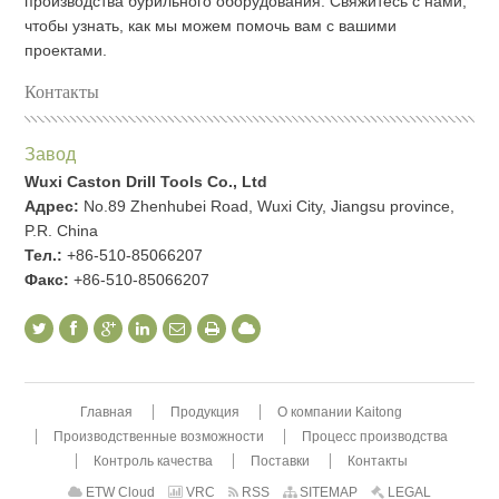
производства бурильного оборудования. Свяжитесь с нами,
чтобы узнать, как мы можем помочь вам с вашими
проектами.
Контакты
Завод
Wuxi Caston Drill Tools Co., Ltd
Адрес:
No.89 Zhenhubei Road, Wuxi City, Jiangsu province,
P.R. China
Тел.:
+86-510-85066207
Факс:
+86-510-85066207
Главная
Продукция
О компании Kaitong
Производственные возможности
Процесс производства
Контроль качества
Поставки
Контакты
ETW Cloud
VRC
RSS
SITEMAP
LEGAL