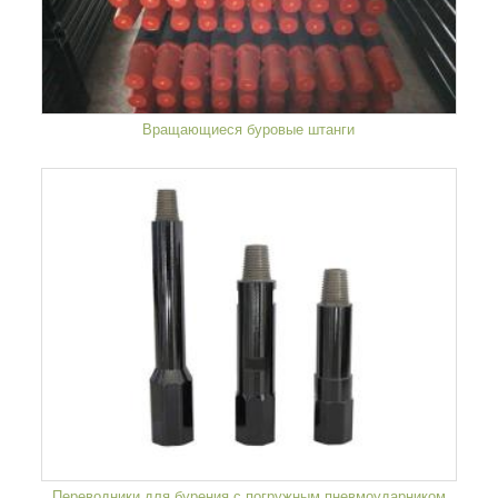
Вращающиеся буровые штанги
Переводники для бурения с погружным пневмоударником